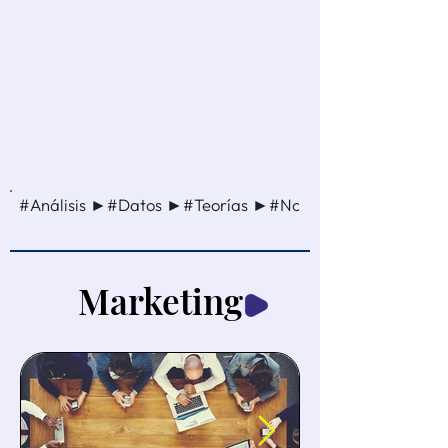
#Análisis ►#Datos ►#Teorías ►#Noticia ►#Método ►
Marketing