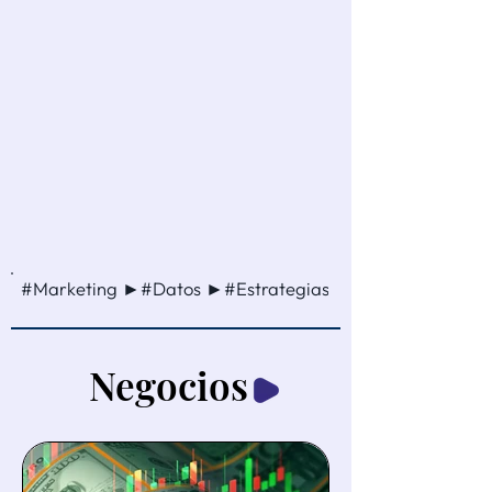
#Marketing ►#Datos ►#Estrategias ►#Ventas ►#Cam
Negocios