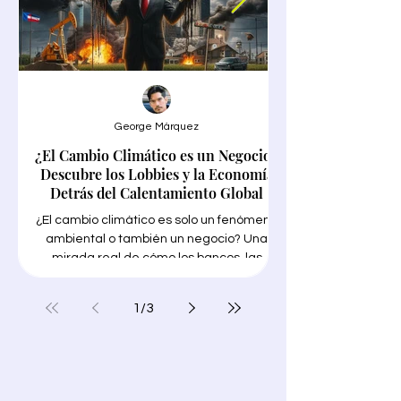
George Márquez
¿El Cambio Climático es un Negocio?
Google Trends en
Descubre los Lobbies y la Economía
Detrás del Calentamiento Global
¿El cambio climático es solo un fenómeno
ambiental o también un negocio? Una
mirada real de cómo los bancos, las
grandes empresas petroleras, los
encontrar tu NICHO"
funcionarios públicos y los gobiernos
1
/
3
corruptos, las conocidas "soluciones
para encontrar tu N
verdes" y los medios de comunicación
necesitas trabajo int
progresistas están priorizando sus
ganancias con el tema de moda para
lucrarse en medio de millones de