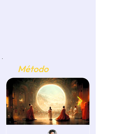
El
Método
Analítico