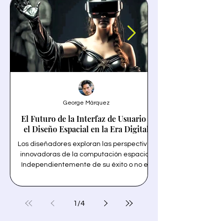
George Márquez
El Futuro de la Interfaz de Usuario y
el Diseño Espacial en la Era Digital
Los diseñadores exploran las perspectivas
innovadoras de la computación espacial.
Independientemente de su éxito o no en
un termino solo tecn
ventas, la llegada de Vision Pro y VisionOS
la personalización 
de Apple está destinada a revolucionar la
forma en que interactuamos con la
1
/
4
tecnología y inspira a los diseñadores de
transparencia y la 
interfaz de usuario de todo el mundo.