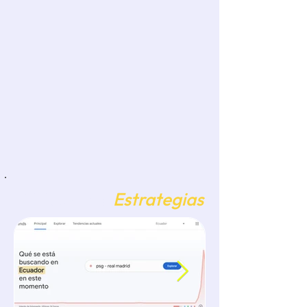
Elabora una historia que pue
Bitácora de
Estrategias