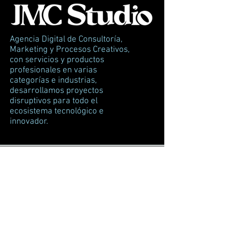
Agencia Digital de Consultoría,
Marketing y Procesos Creativos,
con servicios y productos
profesionales en varias
categorías e industrias,
desarrollamos proyectos
disruptivos para todo el
ecosistema tecnológico e
innovador.
EMPRESA
Home
Servicios
Proyectos
Tienda