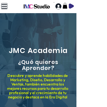
JMC Academia
¿Qué quieres
Aprender?
Descubre y aprende habilidades de
Marketing, Diseño, Desarrollo y
Ventas, también encuentra los
mejores recursos para tu desarrollo
profesional y el crecimiento de tu
negocio y destaca en la Era Digital