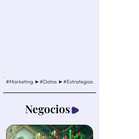
#Marketing ►#Datos ►#Estrategias ►#Ventas ►#Cam
Negocios