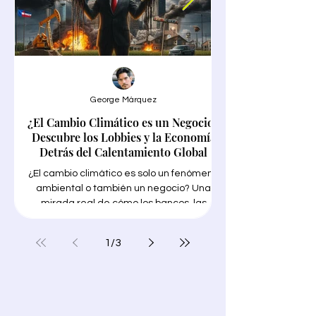
George Márquez
¿El Cambio Climático es un Negocio?
Google Trends en
Descubre los Lobbies y la Economía
Detrás del Calentamiento Global
¿El cambio climático es solo un fenómeno
ambiental o también un negocio? Una
mirada real de cómo los bancos, las
grandes empresas petroleras, los
encontrar tu NICHO"
funcionarios públicos y los gobiernos
1
/
3
corruptos, las conocidas "soluciones
para encontrar tu N
verdes" y los medios de comunicación
necesitas trabajo int
progresistas están priorizando sus
ganancias con el tema de moda para
lucrarse en medio de millones de