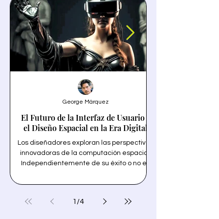
George Márquez
El Futuro de la Interfaz de Usuario y
el Diseño Espacial en la Era Digital
Los diseñadores exploran las perspectivas
innovadoras de la computación espacial.
Independientemente de su éxito o no en
un termino solo tecn
ventas, la llegada de Vision Pro y VisionOS
la personalización 
de Apple está destinada a revolucionar la
forma en que interactuamos con la
1
/
4
tecnología y inspira a los diseñadores de
transparencia y la 
interfaz de usuario de todo el mundo.