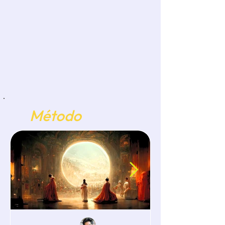
El
Método
Analítico