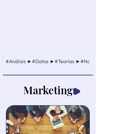
#Análisis ►#Datos ►#Teorías ►#Noticia ►#Método ►
Marketing