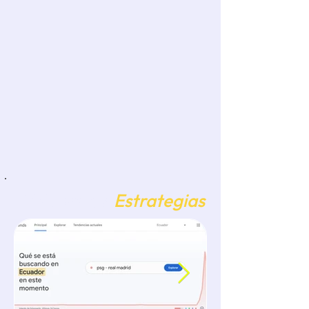
Elabora una historia que pue
Bitácora de
Estrategias