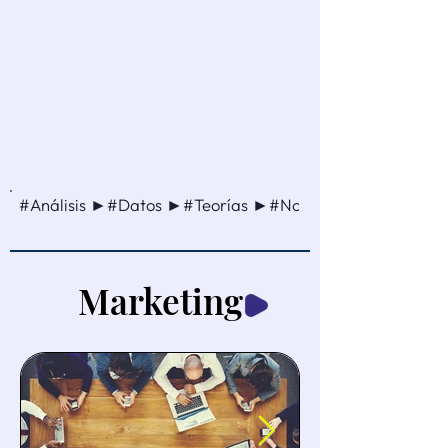
#Análisis ►#Datos ►#Teorías ►#Noticia ►#Método ►
Marketing