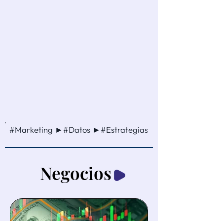
#Marketing ►#Datos ►#Estrategias ►#Ventas ►#Cam
Negocios