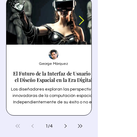
George Márquez
El Futuro de la Interfaz de Usuario y
el Diseño Espacial en la Era Digital
Los diseñadores exploran las perspectivas
innovadoras de la computación espacial.
Independientemente de su éxito o no en
un termino solo tecn
ventas, la llegada de Vision Pro y VisionOS
la personalización 
de Apple está destinada a revolucionar la
forma en que interactuamos con la
1
/
4
tecnología y inspira a los diseñadores de
transparencia y la 
interfaz de usuario de todo el mundo.