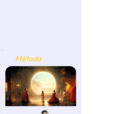
El
Método
Analítico