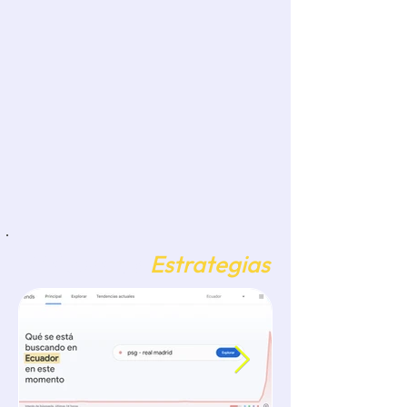
Elabora una historia que pue
Bitácora de
Estrategias