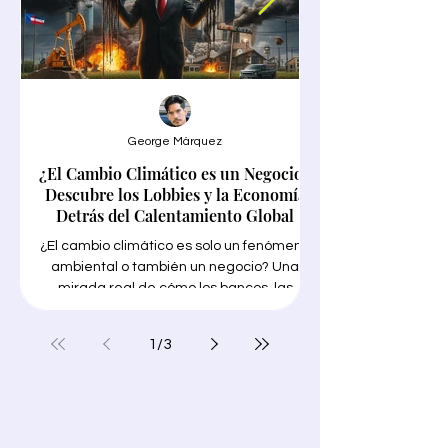
George Márquez
¿El Cambio Climático es un Negocio?
Google Trends en
Descubre los Lobbies y la Economía
Detrás del Calentamiento Global
¿El cambio climático es solo un fenómeno
ambiental o también un negocio? Una
mirada real de cómo los bancos, las
grandes empresas petroleras, los
encontrar tu NICHO"
funcionarios públicos y los gobiernos
1
/
3
corruptos, las conocidas "soluciones
para encontrar tu N
verdes" y los medios de comunicación
necesitas trabajo int
progresistas están priorizando sus
ganancias con el tema de moda para
lucrarse en medio de millones de