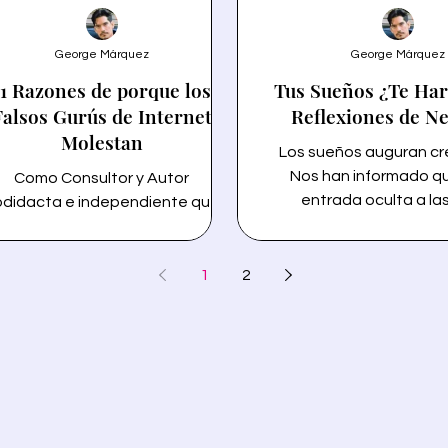
George Márquez
George Márquez
11 Razones de porque los
Tus Sueños ¿Te Har
Falsos Gurús de Internet
Reflexiones de N
Molestan
Los sueños auguran cr
Nos han informado qu
Como Consultor y Autor
entrada oculta a la
didacta e independiente que le
maestras. la entrada a
ta escribir y hablar sobre temas
empresariales que pued
lmente interesantes desde una
grandes ganancias. Los
erspectiva investigativa para
1
2
el creador, desde la Te
oner la información de manera
Relatividad hasta Avata
mprensible y creativa que es el
reflexiones de negoci
ma principal de BlogBoard, con
muestran por qué soñar
cuencia me disgustan los falsos
Aprende estrategias r
urús en línea que promueven
emprender, generar rique
planes para hacerse rico
libertad financiera. Tus Sueños ¿Te
idamente a través de sus cursos