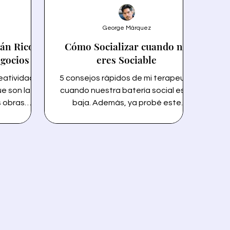
George Márquez
án Rico?
Cómo Socializar cuando no
egocios
eres Sociable
eatividad.
5 consejos rápidos de mi terapeuta
e son la
cuando nuestra batería social está
s obras
baja. Además, ya probé este
 proyectos
método para que tú no tuvieras que
en generar
hacerlo improvisado. Cómo
 sueños son
Socializar cuando no eres Sociable -
oría de la
BlogBoard Contenido en este
r. Descubre
artículo: 1. Reflejo 2. Establecer sus
os que te
intervalos de comodidad 3. Disminuir
 no basta.
la presión al estar en un grupo más
eales para
grande 4. Seguimiento sociable 5.
za y lograr
Excusas para ayudarte a nadar
cuando te sientes bajo el agua Por