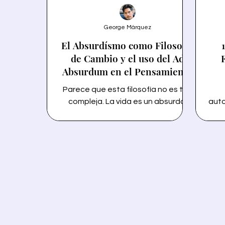
George Márquez
El Absurdísmo como Filosofía
de Cambio y el uso del Ad
Absurdum en el Pensamiento
Crítico
Parece que esta filosofía no es tan
compleja. La vida es un absurdo.
auto
Naces en un mundo donde ya
gus
existen reglas. Incluso antes de que
rea
aprendas a volar, aquellos que
p
están a tu lado te impedirán
exp
extender tus alas. Trabajas, comes y
co
haces muchas cosas, pero te
le
olvidas de responder a la pregunta
fre
crucial: ¿Eres feliz? Mmm... Vamos a
g
analizar a la filosofía del absurdísmo
desde de la perspectiva empírica y
ráp