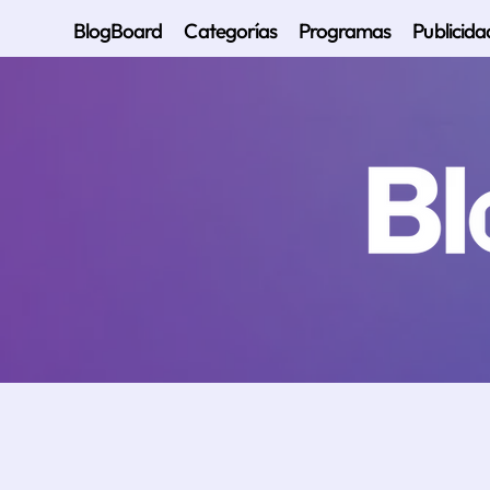
BlogBoard
Categorías
Programas
Publicida