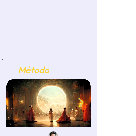
El
Método
Analítico