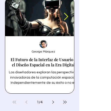
George Márquez
El Futuro de la Interfaz de Usuario y
el Diseño Espacial en la Era Digital
Los diseñadores exploran las perspectivas
innovadoras de la computación espacial.
Independientemente de su éxito o no en
un termino solo tecn
ventas, la llegada de Vision Pro y VisionOS
la personalización 
de Apple está destinada a revolucionar la
forma en que interactuamos con la
1
/
4
tecnología y inspira a los diseñadores de
transparencia y la 
interfaz de usuario de todo el mundo.