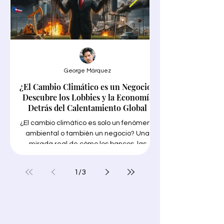
George Márquez
¿El Cambio Climático es un Negocio?
Google Trends en
Descubre los Lobbies y la Economía
Detrás del Calentamiento Global
¿El cambio climático es solo un fenómeno
ambiental o también un negocio? Una
mirada real de cómo los bancos, las
grandes empresas petroleras, los
encontrar tu NICHO"
funcionarios públicos y los gobiernos
1
/
3
corruptos, las conocidas "soluciones
para encontrar tu N
verdes" y los medios de comunicación
necesitas trabajo int
progresistas están priorizando sus
ganancias con el tema de moda para
lucrarse en medio de millones de