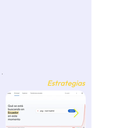
Elabora una historia que pue
Bitácora de
Estrategias