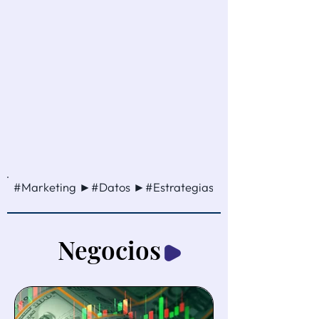
#Marketing ►#Datos ►#Estrategias ►#Ventas ►#Cam
Negocios