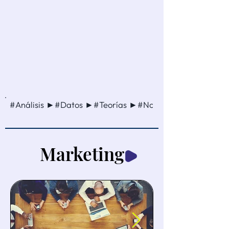
#Análisis ►#Datos ►#Teorías ►#Noticia ►#Método ►
Marketing