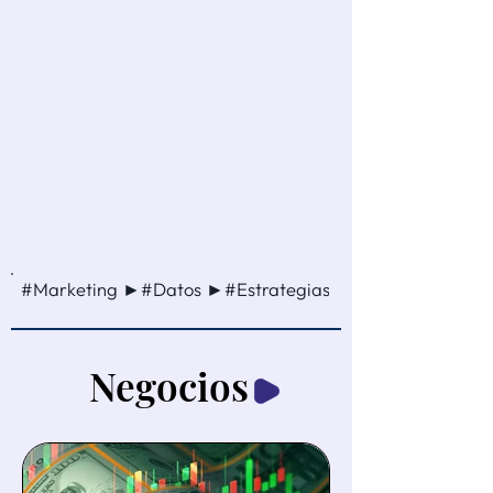
#Marketing ►#Datos ►#Estrategias ►#Ventas ►#Cam
Negocios