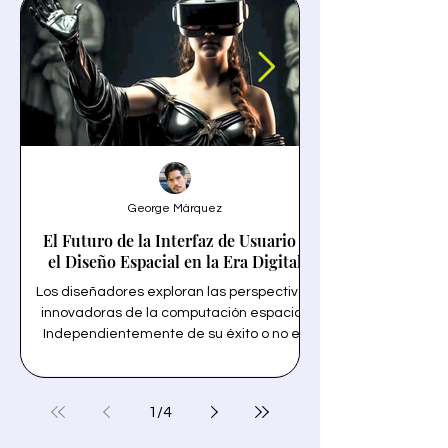
George Márquez
El Futuro de la Interfaz de Usuario y
el Diseño Espacial en la Era Digital
Los diseñadores exploran las perspectivas
innovadoras de la computación espacial.
Independientemente de su éxito o no en
un termino solo tecn
ventas, la llegada de Vision Pro y VisionOS
la personalización 
de Apple está destinada a revolucionar la
forma en que interactuamos con la
1
/
4
tecnología y inspira a los diseñadores de
transparencia y la 
interfaz de usuario de todo el mundo.