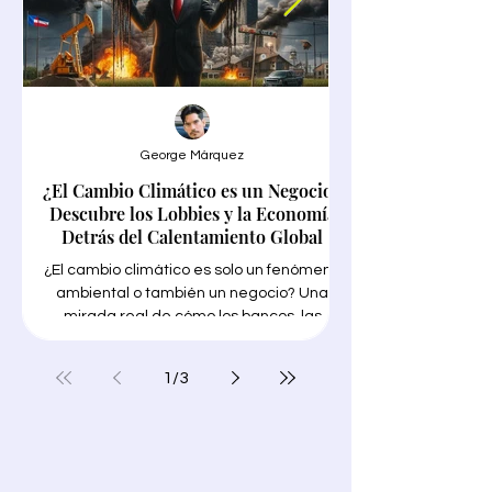
George Márquez
¿El Cambio Climático es un Negocio?
Google Trends en
Descubre los Lobbies y la Economía
Detrás del Calentamiento Global
¿El cambio climático es solo un fenómeno
ambiental o también un negocio? Una
mirada real de cómo los bancos, las
grandes empresas petroleras, los
encontrar tu NICHO"
funcionarios públicos y los gobiernos
1
/
3
corruptos, las conocidas "soluciones
para encontrar tu N
verdes" y los medios de comunicación
necesitas trabajo int
progresistas están priorizando sus
ganancias con el tema de moda para
lucrarse en medio de millones de