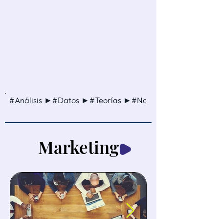
#Análisis ►#Datos ►#Teorías ►#Noticia ►#Método ►
Marketing