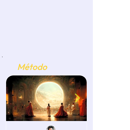
El
Método
Analítico