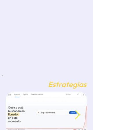
Elabora una historia que pue
Bitácora de
Estrategias