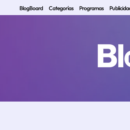
BlogBoard
Categorías
Programas
Publicida