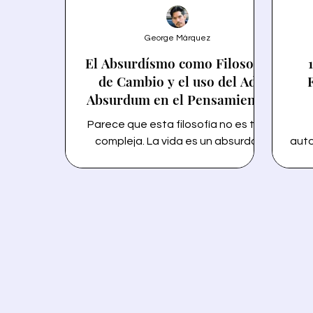
George Márquez
El Absurdísmo como Filosofía
de Cambio y el uso del Ad
Absurdum en el Pensamiento
Crítico
Parece que esta filosofía no es tan
compleja. La vida es un absurdo.
auto
Naces en un mundo donde ya
gus
existen reglas. Incluso antes de que
rea
aprendas a volar, aquellos que
p
están a tu lado te impedirán
exp
extender tus alas. Trabajas, comes y
co
haces muchas cosas, pero te
le
olvidas de responder a la pregunta
fre
crucial: ¿Eres feliz? Mmm... Vamos a
g
analizar a la filosofía del absurdísmo
desde de la perspectiva empírica y
ráp