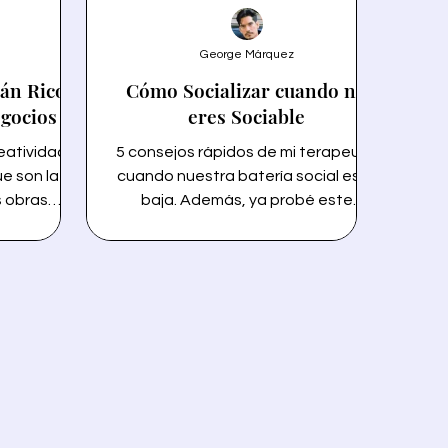
George Márquez
án Rico?
Cómo Socializar cuando no
egocios
eres Sociable
eatividad.
5 consejos rápidos de mi terapeuta
e son la
cuando nuestra batería social está
s obras
baja. Además, ya probé este
 proyectos
método para que tú no tuvieras que
en generar
hacerlo improvisado. Cómo
 sueños son
Socializar cuando no eres Sociable -
oría de la
BlogBoard Contenido en este
r. Descubre
artículo: 1. Reflejo 2. Establecer sus
os que te
intervalos de comodidad 3. Disminuir
 no basta.
la presión al estar en un grupo más
eales para
grande 4. Seguimiento sociable 5.
za y lograr
Excusas para ayudarte a nadar
cuando te sientes bajo el agua Por