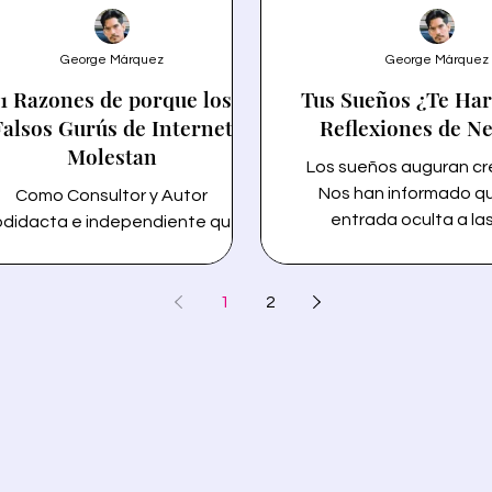
George Márquez
George Márquez
11 Razones de porque los
Tus Sueños ¿Te Har
Falsos Gurús de Internet
Reflexiones de N
Molestan
Los sueños auguran cr
Nos han informado qu
Como Consultor y Autor
entrada oculta a la
didacta e independiente que le
maestras. la entrada a
ta escribir y hablar sobre temas
empresariales que pued
lmente interesantes desde una
grandes ganancias. Los
erspectiva investigativa para
1
2
el creador, desde la Te
oner la información de manera
Relatividad hasta Avata
mprensible y creativa que es el
reflexiones de negoci
ma principal de BlogBoard, con
muestran por qué soñar
cuencia me disgustan los falsos
Aprende estrategias r
urús en línea que promueven
emprender, generar rique
planes para hacerse rico
libertad financiera. Tus Sueños ¿Te
idamente a través de sus cursos