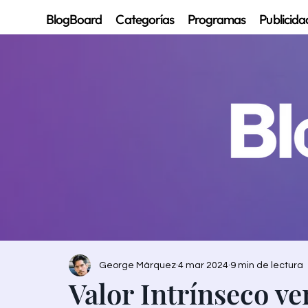
BlogBoard
Categorías
Programas
Publicida
George Márquez
4 mar 2024
9 min de lectura
Valor Intrínseco ve