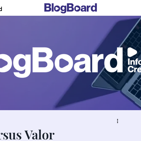
d
rsus Valor