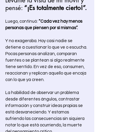
Levanté la vista de mi móvil y 
pensé: 
“¡Es totalmente cierto!”.
Luego, continuó: 
“Cada vez hay menos 
personas que piensen por sí mismas”.
Y no exageraba. Hoy casi nadie se 
detiene a cuestionar lo que ve o escucha. 
Pocas personas analizan, comparan 
fuentes o se plantean si algo realmente 
tiene sentido. En vez de eso, consumen, 
reaccionan y replican aquello que encaja 
con lo que ya creen. 
La habilidad de observar un problema 
desde diferentes ángulos, contrastar 
información y construir ideas propias se 
está desvaneciendo. Y estamos 
sufriendo las consecuencias sin siquiera 
notar lo que está ocurriendo, la muerte 
del pensamiento crítico. 