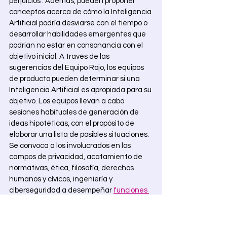
perjuicios . Además, pueden proponer 
conceptos acerca de cómo la Inteligencia 
Artificial podría desviarse con el tiempo o 
desarrollar habilidades emergentes que 
podrían no estar en consonancia con el 
objetivo inicial. A través de las 
sugerencias del Equipo Rojo, los equipos 
de producto pueden determinar si una 
Inteligencia Artificial es apropiada para su 
objetivo. Los equipos llevan a cabo 
sesiones habituales de generación de 
ideas hipotéticas, con el propósito de 
elaborar una lista de posibles situaciones. 
Se convoca a los involucrados en los 
campos de privacidad, acatamiento de 
normativas, ética, filosofía, derechos 
humanos y cívicos, ingeniería y 
ciberseguridad a desempeñar 
funciones 
de sombrero negro
 para examinar y 
explorar las innovadoras y prometedoras 
propuestas de productos. Los directores 