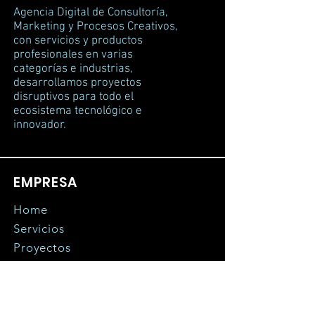
Agencia Digital de Consultoría,
Marketing y Procesos Creativos,
con servicios y productos
profesionales en varias
categorías e industrias,
desarrollamos proyectos
disruptivos para todo el
ecosistema tecnológico e
innovador.
EMPRESA
Home
Servicios
Proyectos
Tienda
Nosotros
BlogBoard