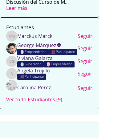
Discusión del Curso de M
...
Leer más
Estudiantes
Marckus Marck
Seguir
Marckus Marck
George Márquez
Seguir
Emprendedor
Participante
Viviana Galarza
Seguir
Viviana Galarza
Superador
Emprendedor
Angela Trujillo
Seguir
Angela Trujillo
Participante
Carolina Perez
Seguir
Ver todo Estudiantes (9)