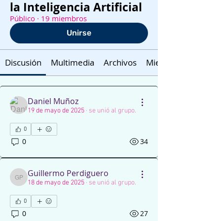
la Inteligencia Artificial
Público
·
19 miembros
Unirse
Discusión
Multimedia
Archivos
Miembros
Daniel Muñoz
19 de mayo de 2025
·
se unió al grupo.
0
0
34
Guillermo Perdiguero
Guillermo Perdiguero
18 de mayo de 2025
·
se unió al grupo.
0
0
27