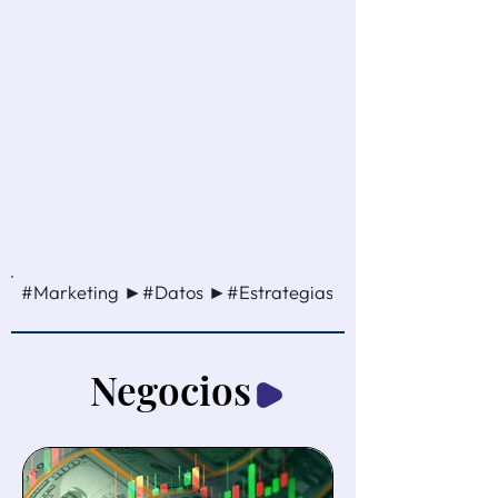
#Marketing ►#Datos ►#Estrategias ►#Ventas ►#Cam
Negocios