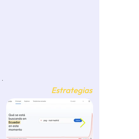
Elabora una historia que pue
Bitácora de
Estrategias