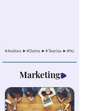
#Análisis ►#Datos ►#Teorías ►#Noticia ►#Método ►
Marketing