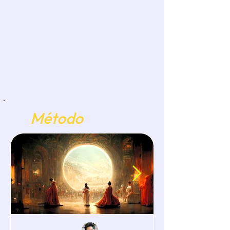
El
Método
Analítico