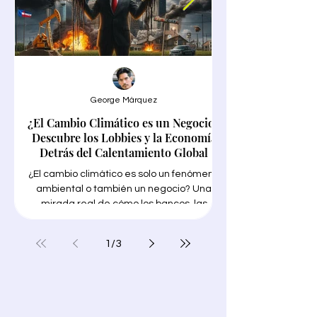
George Márquez
¿El Cambio Climático es un Negocio?
Google Trends en
Descubre los Lobbies y la Economía
Detrás del Calentamiento Global
¿El cambio climático es solo un fenómeno
ambiental o también un negocio? Una
mirada real de cómo los bancos, las
grandes empresas petroleras, los
encontrar tu NICHO"
funcionarios públicos y los gobiernos
1
/
3
corruptos, las conocidas "soluciones
para encontrar tu N
verdes" y los medios de comunicación
necesitas trabajo int
progresistas están priorizando sus
ganancias con el tema de moda para
lucrarse en medio de millones de