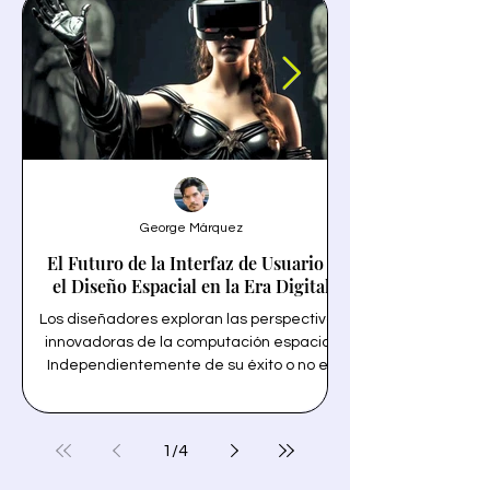
George Márquez
El Futuro de la Interfaz de Usuario y
el Diseño Espacial en la Era Digital
Los diseñadores exploran las perspectivas
innovadoras de la computación espacial.
Independientemente de su éxito o no en
un termino solo tecn
ventas, la llegada de Vision Pro y VisionOS
la personalización 
de Apple está destinada a revolucionar la
forma en que interactuamos con la
1
/
4
tecnología y inspira a los diseñadores de
transparencia y la 
interfaz de usuario de todo el mundo.